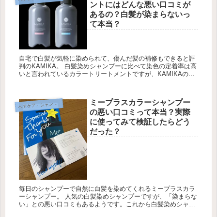
ントにはどんな悪い口コミが
あるの？白髪が染まらないっ
て本当？
自宅で白髪が気軽に染められて、傷んだ髪の補修もできると評
判のKAMIKA。 白髪染めシャンプーに比べて染色の定着率は高
いと言われているカラートリートメントですが、KAMIKAの白
髪染めトリートメントにも悪い口コミは存在します。 一番挙が
って...
ミープラスカラーシャンプー
ヘ
アケア・シャンプー
の悪い口コミって本当？実際
に使ってみて検証したらどう
だった？
毎日のシャンプーで自然に白髪を染めてくれるミープラスカラ
ーシャンプー。 人気の白髪染めシャンプーですが、「染まらな
い」との悪い口コミもあるようです。これから白髪染めシャン
プーを選ぼうと思われている方にとっては、悪い口コミは一番