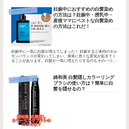
気になるところ...
妊娠中におすすめの白髪染め
ヘ
アケア・シャンプー
の方法は？妊娠中・授乳中・
産後ママにベストな白髪染め
の方法はこれだ！
妊娠中に一気に白髪が増えてしまった！ 妊娠すると体内のホル
モンバランスが変わってしまい、身体に色々な変化が起きてく
ることがあります。白髪が一気に増えたりするのもその一つ。
妊娠中や授乳中・産後に白髪が増えてしまったけど、身だしな
みはいつもき...
綺和美 白髪隠しカラーリング
ヘ
アケア・シャンプー
ブラシの使い方は？簡単に白
髪を隠せるの？