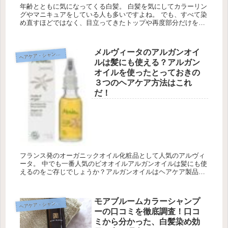
年齢とともに気になってくる白髪。 白髪を気にしてカラーリン
グやマニキュアをしている人も多いですよね。 でも、すべて染
め直すほどではなく、目立ってきたトップや再度部分だけを何
とかしたい・・・そんな時にとても手軽に白髪を染めてくれる
のが綺和美の...
メルヴィータのアルガンオイ
ヘ
アケア・シャンプー
ルは髪にも使える？アルガン
オイルを使ったとっておきの
３つのヘアケア方法はこれ
だ！
フランス発のオーガニックオイル化粧品として人気のアルヴィ
ータ。 中でも一番人気のビオオイルアルガンオイルは髪にも使
えるのをご存じでしょうか？アルガンオイルはヘアケア製品と
しても優秀です。 メルヴィータのアロガンオイルがおすすめの
一番の理由は...
モアブルームカラーシャンプ
ヘ
アケア・シャンプー
ーの口コミを徹底調査！口コ
ミから分かった、白髪染め効