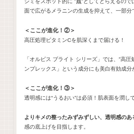
シミをスポット的に ”
点
”としてとらえるので
面で広がるメラニンの生成を抑えて、一部分
＜ここが進化！②＞
高圧処理ビタミンCを肌深くまで届ける！
「オルビス ブライト シリーズ」では、”高圧
ンプレックス」という成分にも美白有効成分
＜ここが進化！③＞
透明感には“うるおい”は必須！肌表面を潤し
よりキメの整ったみずみずしい、透明感のあ
感の底上げを目指します。