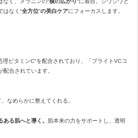
はなく、メラニンの“
横の広がり
“に着目。
ジワジワと
ではなく“
全方位
”
の美白ケア
にフォーカスします。
処理ビタミンC”を配合されており、
「ブライトVCコ
が配合されています。
て、なめらかに整えてくれる。
るある肌へと導く。
肌本来の力をサポートし、透明